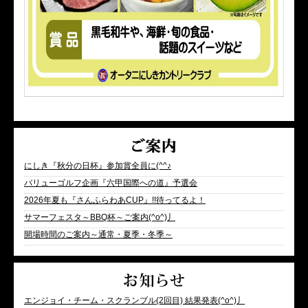
にしき『秋分の日杯』参加賞全員に(^^♪
バリューゴルフ企画『六甲国際への道』予選会
2026年夏も『さんふらわあCUP』!!待ってるよ！
サマーフェスタ～BBQ杯～ご案内(^o^)丿
開場時間のご案内～通常・夏季・冬季～
エンジョイ・チーム・スクランブル(2回目) 結果発表(^o^)丿