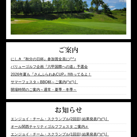
にしき『秋分の日杯』参加賞全員に(^^♪
バリューゴルフ企画『六甲国際への道』予選会
2026年夏も『さんふらわあCUP』!!待ってるよ！
サマーフェスタ～BBQ杯～ご案内(^o^)丿
開場時間のご案内～通常・夏季・冬季～
エンジョイ・チーム・スクランブル(2回目) 結果発表(^o^)丿
オール関西チャリティゴルフフェスタ ご案内♬
エンジョイ・チーム・スクランブル(1回目) 結果発表(^o^)丿