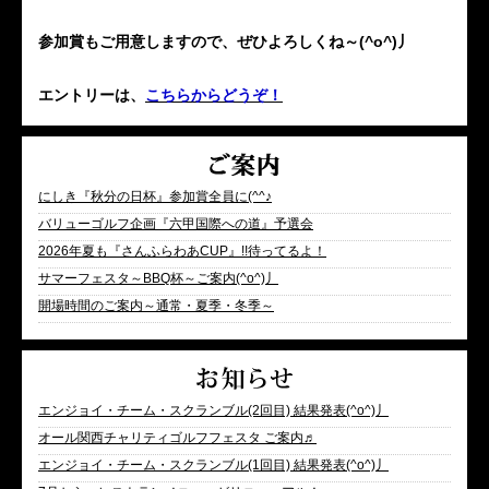
参加賞もご用意しますので、ぜひよろしくね～(^o^)丿
エントリーは、
こちらからどうぞ！
にしき『秋分の日杯』参加賞全員に(^^♪
バリューゴルフ企画『六甲国際への道』予選会
2026年夏も『さんふらわあCUP』!!待ってるよ！
サマーフェスタ～BBQ杯～ご案内(^o^)丿
開場時間のご案内～通常・夏季・冬季～
エンジョイ・チーム・スクランブル(2回目) 結果発表(^o^)丿
オール関西チャリティゴルフフェスタ ご案内♬
エンジョイ・チーム・スクランブル(1回目) 結果発表(^o^)丿