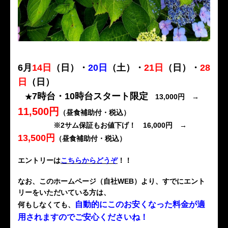
6月
14日
（日）・
20日
（土）・
21日
（日）・
28
日
（日）
7時台・10時台スタート限定
★
13,000円 →
11,500円
（昼食補助付・税込）
※2サム保証もお値下げ！ 16,000円 →
13,500円
（昼食補助付・税込）
エントリーは
こちらからどうぞ
！！
なお、このホームページ（自社WEB）より、すでにエント
リーをいただいている方は、
自動的にこのお安くなった料金が適
何もしなくても、
用されますのでご安心くださいね！