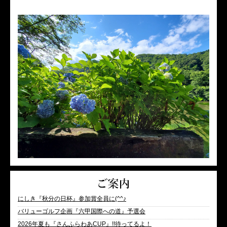
にしき『秋分の日杯』参加賞全員に(^^♪
バリューゴルフ企画『六甲国際への道』予選会
2026年夏も『さんふらわあCUP』!!待ってるよ！