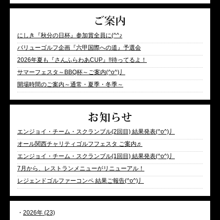
にしき『秋分の日杯』参加賞全員に(^^♪
バリューゴルフ企画『六甲国際への道』予選会
2026年夏も『さんふらわあCUP』!!待ってるよ！
サマーフェスタ～BBQ杯～ご案内(^o^)丿
開場時間のご案内～通常・夏季・冬季～
エンジョイ・チーム・スクランブル(2回目) 結果発表(^o^)丿
オール関西チャリティゴルフフェスタ ご案内♬
エンジョイ・チーム・スクランブル(1回目) 結果発表(^o^)丿
7月から、レストランメニューがリニューアル！
レジェンドゴルファーコンペ 結果ご報告(^o^)丿
・
2026年 (23)