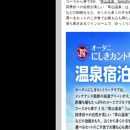
コースから車で3分、“
草山温泉「tanoshi-
四季折々の自然が美しい「草山温泉」は
などの効能をもち、古くから多くの方を
選べるセットのご夕食でお腹も心も満た
落ち着きあるツインルームで、ゆっくり