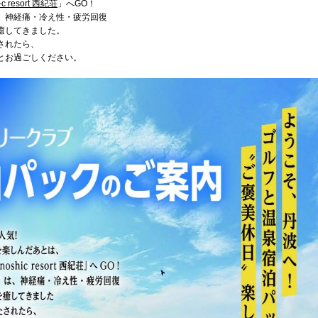
c resort 西紀荘
」へGO！
、神経痛・冷え性・疲労回復
癒してきました。
されたら、
とお過ごしください。