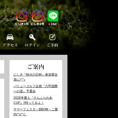
にしき『秋分の日杯』参加賞全
員に(^^♪
バリューゴルフ企画『六甲国際
への道』予選会
2026年夏も『さんふらわあ
CUP』!!待ってるよ！
サマーフェスタ～BBQ杯～ご案
内(^o^)丿