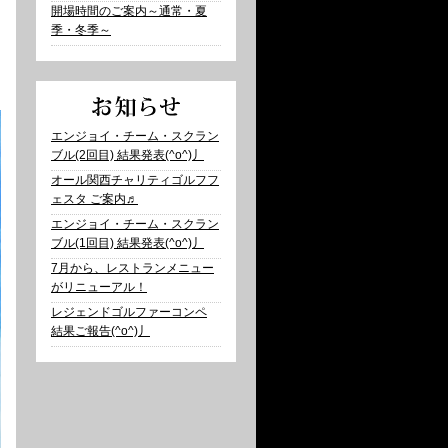
開場時間のご案内～通常・夏
季・冬季～
エンジョイ・チーム・スクラン
ブル(2回目) 結果発表(^o^)丿
オール関西チャリティゴルフフ
ェスタ ご案内♬
エンジョイ・チーム・スクラン
ブル(1回目) 結果発表(^o^)丿
7月から、レストランメニュー
がリニューアル！
レジェンドゴルファーコンペ
結果ご報告(^o^)丿